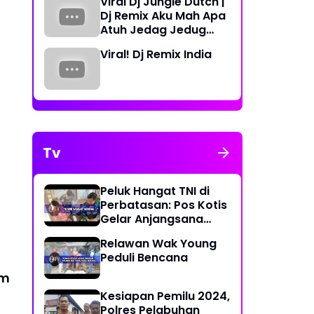
Viral Dj Jungle Dutch |
Periode 2023-2026
Dj Remix Aku Mah Apa
Atuh Jedag Jedug
Terbaru
Viral! Dj Remix India
Tv
Peluk Hangat TNI di
Perbatasan: Pos Kotis
Gelar Anjangsana
Penuh Kasih
Relawan Wak Young
Peduli Bencana
am
Kesiapan Pemilu 2024,
Polres Pelabuhan