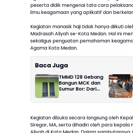
peserta didik mengenai tata cara pelaksanaa
ilmu keagamaan yang aplikatif dan berkelan
Kegiatan manasik haji tidak hanya diikuti ole
Madrasah Aliyah se-Kota Medan. Hal ini men
sekaligus penguatan pemahaman keagamaa
Agama Kota Medan.
Baca Juga
TMMD 128 Gebang
Bangun MCK dan
Sumur Bor: Dari
Sanitasi Layak,
Harapan Baru
Warga Pasar Rawa
Tumbuh
Kegiatan dibuka secara langsung oleh Kepa
Siregar, MA, serta dihadiri oleh para kep
Aliyah di Kota Medan. Dalam sambutannya,