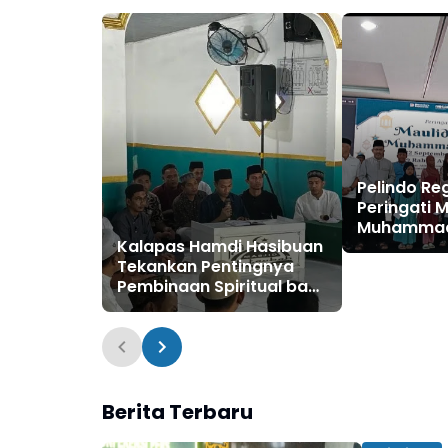
Pelindo Reg
Peringati M
Muhammad
Kalapas Hamdi Hasibuan
Tekankan I
Tekankan Pentingnya
Kepedulian
Pembinaan Spiritual bagi
WBP
Berita Terbaru