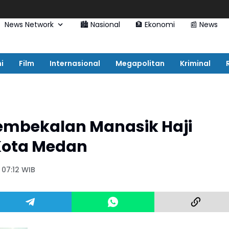
News Network
🏙️ Nasional
🏦 Ekonomi
📰 News
i
Film
Internasional
Megapolitan
Kriminal
embekalan Manasik Haji
Kota Medan
 07:12 WIB