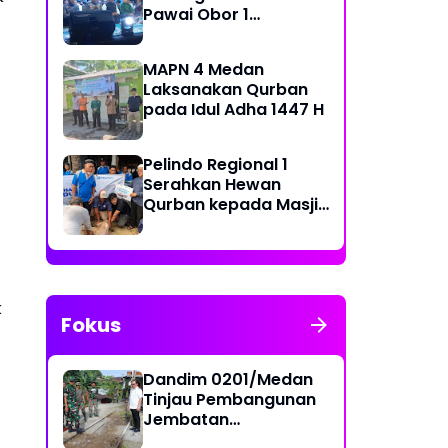
Pawai Obor 1
Muharram 1448 H di
Belawan
MAPN 4 Medan
Laksanakan Qurban
pada Idul Adha 1447 H
Pelindo Regional 1
Serahkan Hewan
Qurban kepada Masjid
Sekitar Pelabuhan
k
Fokus
Dandim 0201/Medan
Tinjau Pembangunan
Jembatan
Penghubung Dua