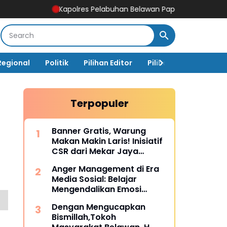
Kapolres Pelabuhan Belawan Paparkan Capaian Ungkap Kasus
Regional
Politik
Pilihan Editor
Pilihan Rakyat
Ja
Terpopuler
Banner Gratis, Warung
Makan Makin Laris! Inisiatif
CSR dari Mekar Jaya
Digiprint dan Mahasiswa
Anger Management di Era
Universitas Siber Asia
Media Sosial: Belajar
Mengendalikan Emosi
Sebelum Menyesal
Dengan Mengucapkan
Bismillah,Tokoh