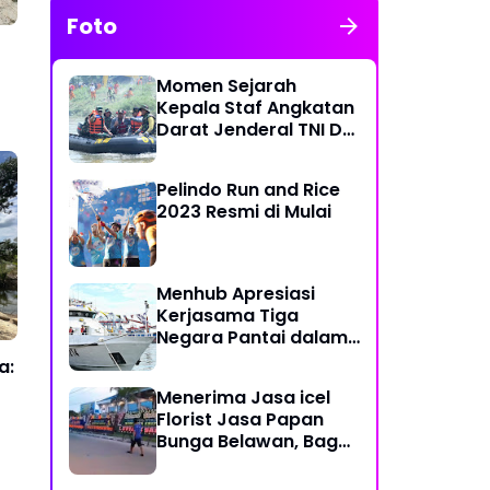
Foto
Momen Sejarah
Kepala Staf Angkatan
Darat Jenderal TNI Dr
Dudung Abdurachman
di Medan Labuhan
Pelindo Run and Rice
2023 Resmi di Mulai
Menhub Apresiasi
Kerjasama Tiga
Negara Pantai dalam
Penanggulangan
a:
Pencemaran Minyak di
Menerima Jasa icel
Laut
Florist Jasa Papan
Bunga Belawan, Bagus
dan Karya Seni