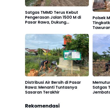
Satgas TMMD Terus Kebut
Pengerasan Jalan 1500 M di
Polsek 
Pasar Rawa, Dukung
Tingkat
Pertumbuhan Ekonomi Warga
Tawuran
Balap Li
Distribusi Air Bersih di Pasar
Memutus I
Rawa: Menanti Tuntasnya
Satgas T
Sasaran Terakhir
Jembata
Rekomendasi