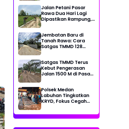
Kecamatan
Jalan Petani Pasar
Rawa Dua Hari Lagi
Dipastikan Rampung,
Satgas Kebut
Pelebaran Jalan
Jembatan Baru di
Tanah Rawa: Cara
Satgas TMMD 128
Mengunci Target Akhir
Satgas TMMD Terus
Kebut Pengerasan
Jalan 1500 M di Pasar
Rawa, Dukung
Pertumbuhan Ekonomi
Polsek Medan
Warga
Labuhan Tingkatkan
KRYD, Fokus Cegah
Tawuran, Geng Motor
dan Balap Liar