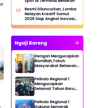
Spot di Terminal Belawan
al
Resmi Diluncurkan, Lomba
Nelayan Kreatif Sumut
2026 Siap Angkat Inovasi
dan Potensi Pesisir
Ngaji Bareng
Dengan Mengucapkan
Bismillah,Tokoh
Jembatan Baru di
Pos Kamling Siap
Masyarakat Belawan,
Tanah Rawa: Cara
Digunakan Ciptak
H Irfan Hamidi
Satgas TMMD 128
Suasana Kondusif
Meresmikian Musholla
Mengunci Target
dan Tingkatkan
Pelindo Regional 1
Akhir
Pertahanan Wilay
Mengucapkan
di Gebang
Selamat Tahun Baru
Islam 1 Muharram 1448
H
Pelindo Regional 1
Dukung Semarak
k