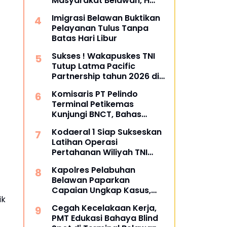
Masyarakat Belawan, H
Irfan Hamidi Meresmikian
Imigrasi Belawan Buktikan
Musholla
Pelayanan Tulus Tanpa
Batas Hari Libur
Sukses ! Wakapuskes TNI
Tutup Latma Pacific
Partnership tahun 2026 di
Sibolga dan Tapanuli
Komisaris PT Pelindo
Tengah
Terminal Petikemas
Kunjungi BNCT, Bahas
Operasional dan Rencana
Kodaeral 1 Siap Sukseskan
Pengembangan Terminal
Latihan Operasi
Pertahanan Wiliyah TNI
2026‎
Kapolres Pelabuhan
Belawan Paparkan
Capaian Ungkap Kasus,
ik
Tegaskan Perang terhadap
Cegah Kecelakaan Kerja,
Premanisme dan Narkoba
PMT Edukasi Bahaya Blind