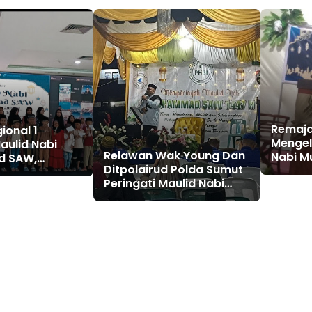
Remaja
ional 1
Mengela
aulid Nabi
Relawan Wak Young Dan
Nabi 
 SAW,
Ditpolairud Polda Sumut
1447 H
ntegritas dan
Peringati Maulid Nabi
 Sosial
Muhammad SAW Serta
Santuni Anak Yatim