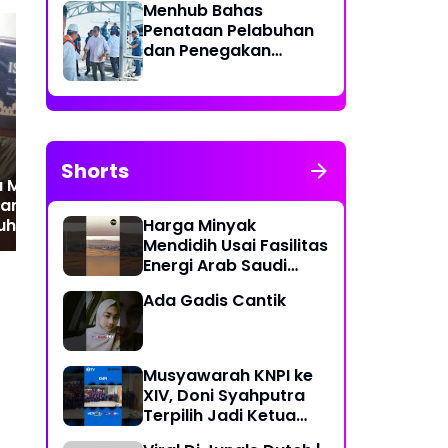
Menhub Bahas
Penataan Pelabuhan
dan Penegakan
Aturan Penggunaan
Sistem Identifikasi
Kapal Otomatis
Shorts
 Mesjid Ar Ridho
r Acara Isra Miraj
Harga Minyak
Muhammad Saw
Mendidih Usai Fasilitas
Energi Arab Saudi
Diserang
Ada Gadis Cantik
Musyawarah KNPI ke
XIV, Doni Syahputra
Terpilih Jadi Ketua
KNPI Medan Deli