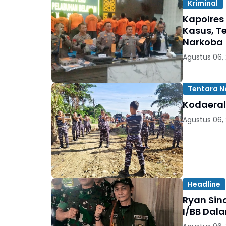
Kriminal
Kapolres
Kasus, T
Narkoba
Agustus 06,
Tentara N
Kodaeral
Agustus 06,
Headline
Ryan Sin