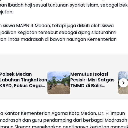
n ibadah haji sesuai tuntunan syariat Islam, sebagai bek
jutan.
h siswa MAPN 4 Medan, tetapi juga diikuti oleh siswa
jadikan kegiatan tersebut sebagai ajang silaturahmi
n lintas madrasah di bawah naungan Kementerian
Polsek Medan
Memutus Isolasi
Labuhan Tingkatkan
Pesisir: Misi Satgas
KRYD, Fokus Cegah
TMMD di Balik
Tawuran, Geng
Pondasi Jembatan
Motor dan Balap
Pasar Rawa
Liar
la Kantor Kementerian Agama Kota Medan, Dr. H. Impun
ala madrasah dan guru pendamping dari berbagai Madrasah
 Impun Siregar menekankan pentingnya kegiatan manasi