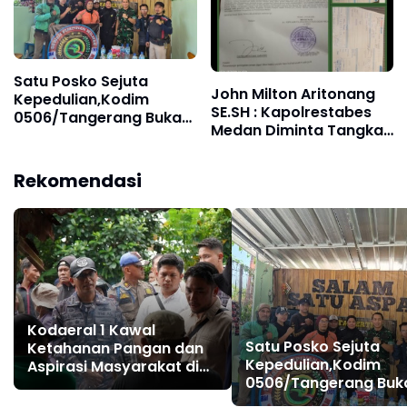
Satu Posko Sejuta
John Milton Aritonang
Kepedulian,Kodim
SE.SH : Kapolrestabes
0506/Tangerang Buka
Medan Diminta Tangkap
Shelter Grab sebagai
dan Tahan Ibu Jimmy
Ruang Komunikasi Baru
"Liong Khim"
Wujudkan Kamtibmas‎
Rekomendasi
Kodaeral 1 Kawal
Satu Posko Sejuta
Ketahanan Pangan dan
Kepedulian,Kodim
Aspirasi Masyarakat di
0506/Tangerang Buk
Desa Limau Manis ‎
Shelter Grab sebagai