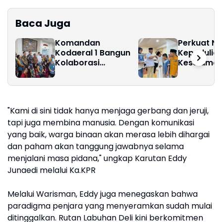
Baca Juga
Komandan
Perkuat Nil
Kodaeral 1 Bangun
Kepedulia
Kolaborasi
Keselamat
bersama RSUD dr.
Pelindo Reg
Pirngadi Medan‎
Gelar Peng
Doa Bersa
Santunan 
"Kami di sini tidak hanya menjaga gerbang dan jeruji,
Yatim Piat
tapi juga membina manusia. Dengan komunikasi
yang baik, warga binaan akan merasa lebih dihargai
dan paham akan tanggung jawabnya selama
menjalani masa pidana," ungkap Karutan Eddy
Junaedi melalui Ka.KPR
Melalui Warisman, Eddy juga menegaskan bahwa
paradigma penjara yang menyeramkan sudah mulai
ditinggalkan. Rutan Labuhan Deli kini berkomitmen