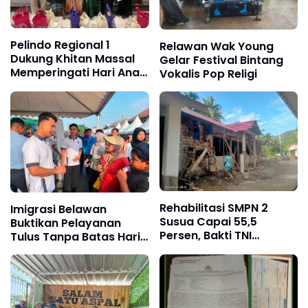
Pelindo Regional 1
Relawan Wak Young
Dukung Khitan Massal
Gelar Festival Bintang
Memperingati Hari Anak
Vokalis Pop Religi
Nasional
Rehabilitasi SMPN 2
Imigrasi Belawan
Susua Capai 55,5
Buktikan Pelayanan
Persen, Bakti TNI
Tulus Tanpa Batas Hari
Hadirkan Fasilitas
Libur
Belajar yang Lebih
Layak