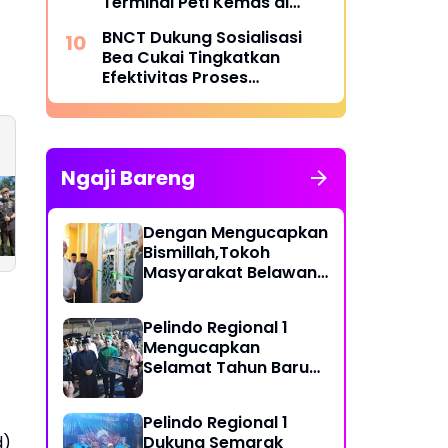
Terminal Peti Kemas di
Belawan
BNCT Dukung Sosialisasi
Bea Cukai Tingkatkan
Efektivitas Proses
Penerbitan SP3KK Empty
Container
Ngaji Bareng
Letkol Arh Ronald G
Merajut Sinergi
Simatupang,SE
Maritim Belawan:
Resmi Pimpin
Dari Lapangan
Dengan Mengucapkan
Batalyon Arhanud
Sepak Bola Hingga
Bismillah,Tokoh
11/Wira Bhuana
Keamanan Selat
Masyarakat Belawan,
Yudha
Malaka
H Irfan Hamidi
Meresmikian Musholla
Pelindo Regional 1
Mengucapkan
Selamat Tahun Baru
Islam 1 Muharram 1448
H
Pelindo Regional 1
d)
Dukung Semarak