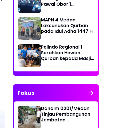
Pawai Obor 1
Muharram 1448 H di
Belawan
MAPN 4 Medan
Laksanakan Qurban
pada Idul Adha 1447 H
Pelindo Regional 1
Serahkan Hewan
Qurban kepada Masjid
Sekitar Pelabuhan
Fokus
Dandim 0201/Medan
Tinjau Pembangunan
Jembatan
Penghubung Dua