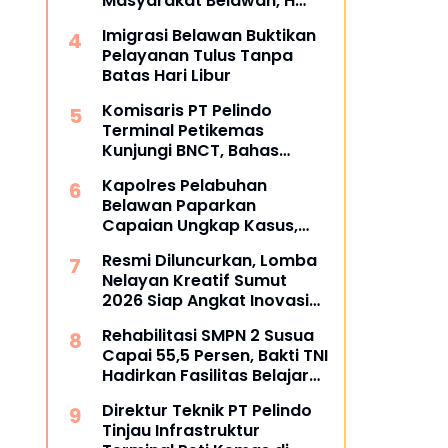
Masyarakat Belawan, H
Irfan Hamidi Meresmikian
Imigrasi Belawan Buktikan
Musholla
Pelayanan Tulus Tanpa
Batas Hari Libur
Komisaris PT Pelindo
Terminal Petikemas
Kunjungi BNCT, Bahas
Operasional dan Rencana
Kapolres Pelabuhan
Pengembangan Terminal
Belawan Paparkan
Capaian Ungkap Kasus,
Tegaskan Perang terhadap
Resmi Diluncurkan, Lomba
Premanisme dan Narkoba
Nelayan Kreatif Sumut
2026 Siap Angkat Inovasi
dan Potensi Pesisir
Rehabilitasi SMPN 2 Susua
Capai 55,5 Persen, Bakti TNI
Hadirkan Fasilitas Belajar
yang Lebih Layak
Direktur Teknik PT Pelindo
Tinjau Infrastruktur