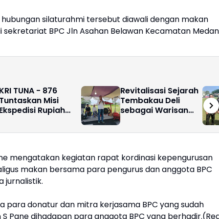
 hubungan silaturahmi tersebut diawali dengan makan
i sekretariat BPC Jln Asahan Belawan Kecamatan Medan
KRI TUNA - 876
Revitalisasi Sejarah
Tuntaskan Misi
Tembakau Deli
Ekspedisi Rupiah
sebagai Warisan
Berdaulat BI
Dunia : Tanaman
Tembakau Harus
Dipertahankan
sebagai komoditi
ne mengatakan kegiatan rapat kordinasi kepengurusan
bernilai Sejarah
ekaligus makan bersama para pengurus dan anggota BPC
jurnalistik.
da para donatur dan mitra kerjasama BPC yang sudah
an S Pane dihadapan para anggota BPC yang berhadir.(Re