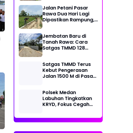
Kecamatan
Jalan Petani Pasar
Rawa Dua Hari Lagi
Dipastikan Rampung,
Satgas Kebut
Pelebaran Jalan
Jembatan Baru di
i
Tanah Rawa: Cara
Satgas TMMD 128
Mengunci Target Akhir
Satgas TMMD Terus
Kebut Pengerasan
Jalan 1500 M di Pasar
Rawa, Dukung
Pertumbuhan Ekonomi
Polsek Medan
Warga
Labuhan Tingkatkan
KRYD, Fokus Cegah
Tawuran, Geng Motor
dan Balap Liar