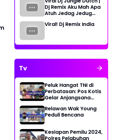
Viral Dj Jungle Dutch |
Periode 2023-2026
Dj Remix Aku Mah Apa
Atuh Jedag Jedug
Terbaru
Viral! Dj Remix India
am
Tv
Peluk Hangat TNI di
Perbatasan: Pos Kotis
Gelar Anjangsana
Penuh Kasih
Relawan Wak Young
Peduli Bencana
Kesiapan Pemilu 2024,
Polres Pelabuhan