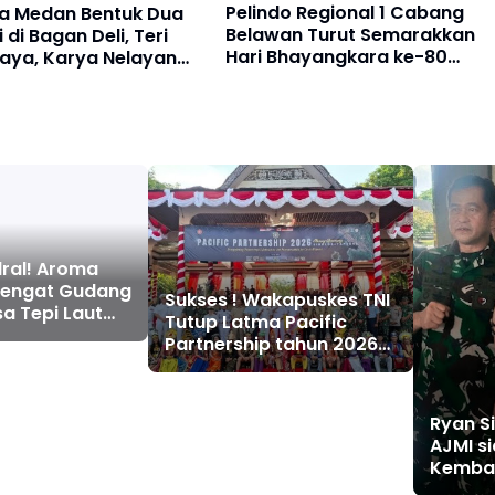
Pelindo Regional 1 Cabang
ta Medan Bentuk Dua
Belawan Turut Semarakkan
 di Bagan Deli, Teri
Hari Bhayangkara ke-80
aya, Karya Nelayan
melalui Olahraga Bersama
a, Munuju Nelayan
ih Mandiri
ral! Aroma
yengat Gudang
Sukses ! Wakapuskes TNI
sa Tepi Laut
Tutup Latma Pacific
di Markas
Partnership tahun 2026
yak” Jalur
di Sibolga dan Tapanuli
an Bunker
Tengah
Ryan S
AJMI s
Kembal