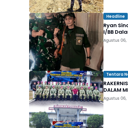
Headline
Ryan Sin
Agustus 06,
Tentara N
RAKERNI
DALAM M
Agustus 06,