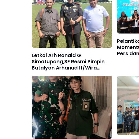
Pelanti
Momentu
Pers da
Letkol Arh Ronald G
Simatupang,SE Resmi Pimpin
Batalyon Arhanud 11/Wira
Bhuana Yudha