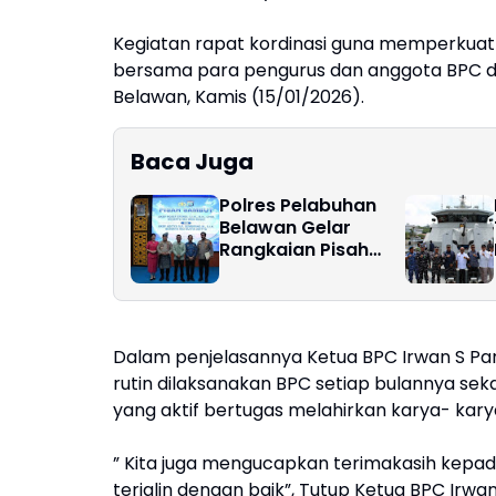
Kegiatan rapat kordinasi guna memperkuat
bersama para pengurus dan anggota BPC d
Belawan, Kamis (15/01/2026).
Baca Juga
Polres Pelabuhan
Belawan Gelar
Rangkaian Pisah
Sambut Kapolres,
AKBP Aditya S.P.
Sembiring Resmi
Jabat Kapolres
Dalam penjelasannya Ketua BPC Irwan S Pa
Pelabuhan Belawan
rutin dilaksanakan BPC setiap bulannya s
yang aktif bertugas melahirkan karya- karya 
” Kita juga mengucapkan terimakasih kepa
terjalin dengan baik”, Tutup Ketua BPC Irw