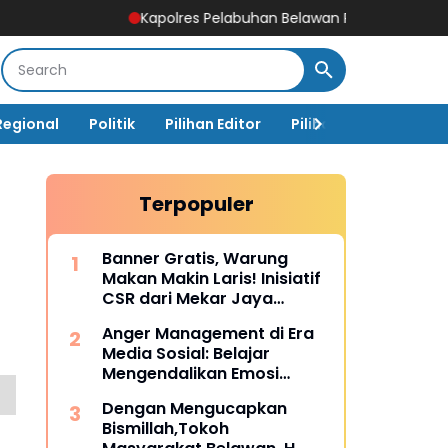
Kapolres Pelabuhan Belawan Paparkan Capaian Ungkap 
Regional
Politik
Pilihan Editor
Pilihan Rakyat
Ja
Terpopuler
Banner Gratis, Warung
Makan Makin Laris! Inisiatif
CSR dari Mekar Jaya
Digiprint dan Mahasiswa
Anger Management di Era
Universitas Siber Asia
Media Sosial: Belajar
Mengendalikan Emosi
Sebelum Menyesal
Dengan Mengucapkan
Bismillah,Tokoh