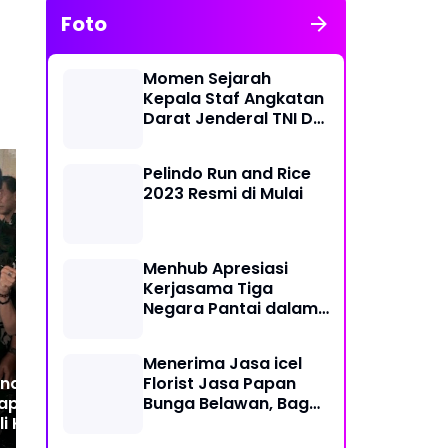
Foto
Momen Sejarah
Kepala Staf Angkatan
Darat Jenderal TNI Dr
Dudung Abdurachman
di Medan Labuhan
Pelindo Run and Rice
2023 Resmi di Mulai
Revitalisasi Sejarah
Pel
Tembakau Deli sebagai
Be
Menhub Apresiasi
Warisan Dunia : Tanaman
Per
Kerjasama Tiga
Tembakau Harus
Ke
Negara Pantai dalam
Dipertahankan sebagai
Penanggulangan
komoditi bernilai Sejarah
Pencemaran Minyak di
Menerima Jasa icel
Laut
inaga Bersama
Florist Jasa Papan
iap Juarakan
Bunga Belawan, Bagus
i Kodam I/BB
dan Karya Seni
Dalam Lomba Jurnalis