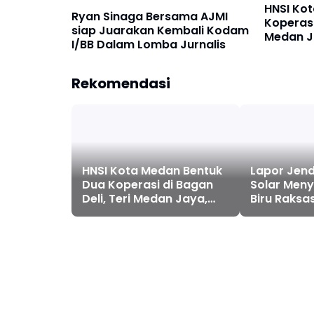
HNSI Ko
Ryan Sinaga Bersama AJMI
Koperasi
siap Juarakan Kembali Kodam
Medan J
I/BB Dalam Lomba Jurnalis
Sejahter
Yang Leb
Rekomendasi
HNSI Kota Medan Bentuk
Lapor Jend
Dua Koperasi di Bagan
Solar Men
Deli, Teri Medan Jaya,
Biru Raksa
Karya Nelayan Sejahtera,
Diduga Ja
Munuju Nelayan Yang
“Siong Min
Lebih Mandiri
Perairan d
Ilegal