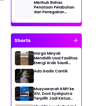
Menhub Bahas
Penataan Pelabuhan
dan Penegakan
Aturan Penggunaan
Sistem Identifikasi
Kapal Otomatis
Shorts
Harga Minyak
Mendidih Usai Fasilitas
Energi Arab Saudi
Diserang
Ada Gadis Cantik
Musyawarah KNPI ke
XIV, Doni Syahputra
Terpilih Jadi Ketua
KNPI Medan Deli