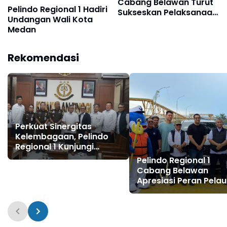
Cabang Belawan Turut
Pelindo Regional 1 Hadiri
Sukseskan Pelaksanaan
Undangan Wali Kota
Car Free Day Perdana di
Medan
Belawan
Rekomendasi
Perkuat Sinergitas
Kelembagaan, Pelindo
Regional 1 Kunjungi
Kejaksaan Tinggi
Pelindo Regional 1
Sumatera Utara
Cabang Belawan
Apresiasi Peran Pelau
pada Peringatan Hari
Pelaut Sedunia 2026