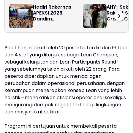
Hadiri Rakernas
AHY : Seko
APEKSI 2026,
Rakyat S
Dandim
Gratis, Ci
0201/Medan,
Generasi 
Memperkuat
dan Hebat
Sinergi,
Menyelaraskan
Pelatihan ini diikuti oleh 20 peserta, terdiri dari 16 Lead
Arah
Pembangunan,dan
dan 4 staf yang ditunjuk sebagai Lean Champion,
Penguatan
sebagai kelanjutan dari Lean Participants Round 1
Hanpangan
yang sebelumnya telah diikuti oleh 22 orang. Para
peserta dipersiapkan untuk menjadi agen
perubahan dalam operasional perusahaan, dengan
kemampuan menerapkan konsep Lean yang lebih
holistik—menekankan efisiensi operasional sekaligus
mengurangi dampak negatif terhadap lingkungan
dan masyarakat sekitar.
Program ini bertujuan untuk membekali peserta