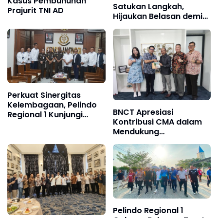
Kasus Pembunuhan
Satukan Langkah,
Prajurit TNI AD
Hijaukan Belasan demi
Masa Depan Maritim
Perkuat Sinergitas
Kelembagaan, Pelindo
BNCT Apresiasi
Regional 1 Kunjungi
Kontribusi CMA dalam
Kejaksaan Tinggi
Mendukung
Sumatera Utara
Pertumbuhan Arus Peti
Kemas di Belawan
Pelindo Regional 1