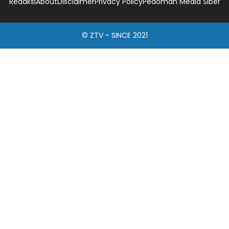
Redaksi
About
Disclaimer
Privacy Policy
Pedoman Media Siber
© ZTV - SINCE 2021