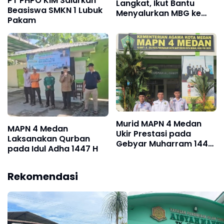
PT PHPO KIM Salurkan
Langkat, Ikut Bantu
Beasiswa SMKN 1 Lubuk
Menyalurkan MBG ke
Pakam
SMK Swasta Gebang
Murid MAPN 4 Medan
MAPN 4 Medan
Ukir Prestasi pada
Laksanakan Qurban
Gebyar Muharram 1448
pada Idul Adha 1447 H
H
Rekomendasi