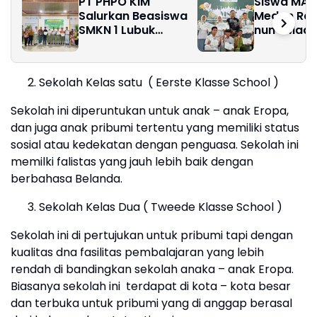
PT PHPO KIM
Siswa MAP
Salurkan Beasiswa
Medan Rai
SMKN 1 Lubuk
nun 1 Mad
Pakam
Science O
(MSO)
Sekolah Kelas satu ( Eerste Klasse School )
Sekolah ini diperuntukan untuk anak – anak Eropa,
dan juga anak pribumi tertentu yang memiliki status
sosial atau kedekatan dengan penguasa. Sekolah ini
memilki falistas yang jauh lebih baik dengan
berbahasa Belanda.
Sekolah Kelas Dua ( Tweede Klasse School )
Sekolah ini di pertujukan untuk pribumi tapi dengan
kualitas dna fasilitas pembalajaran yang lebih
rendah di bandingkan sekolah anaka – anak Eropa.
Biasanya sekolah ini terdapat di kota – kota besar
dan terbuka untuk pribumi yang di anggap berasal