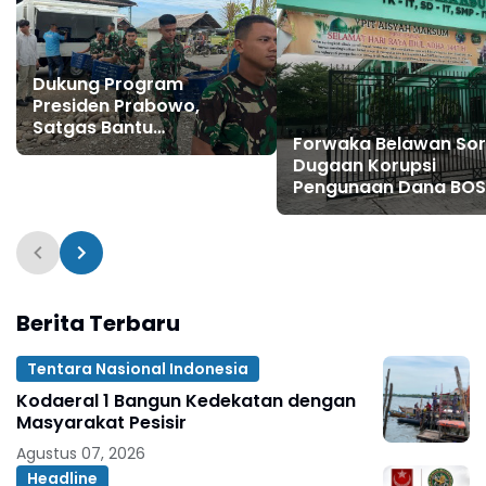
Dukung Program
Presiden Prabowo,
Satgas Bantu
Forwaka Belawan Sor
Menyalurkan MBG ke SMK
Dugaan Korupsi
Swasta Gebang
Pengunaan Dana BOS
Sekolah IT AISYAH
MAKSUM Tahun
Anggaran 2022, Sam
2025, Minta Kajari
Periksa Kepala Sekol
Berita Terbaru
Tentara Nasional Indonesia
Kodaeral 1 Bangun Kedekatan dengan
Masyarakat Pesisir ‎
Agustus 07, 2026
Headline