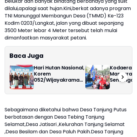
belukar dan banyak binatang berbahaya yang sulit
dilalui,apalagi saat hujan.Kini,berkat adanya program
TNI Manunggal Membangun Desa (TMMD) Ke-123
Kodim 0203/Langkat, jalan yang dibuat sepanjang
3500 Meter lebar 4 Meter tersebut telah mulai
dimanfaatkan masyarakat petani.
Baca Juga
Hari Hutan Nasional,
Kodaeral 1
Korem
Masyaraka
052/Wijayakrama
Semangat 
Tanam 2.000 Pohon
Sehat
Sebagai "Kado
untuk Indonesia"
Sebagaimana diketahui bahwa Desa Tanjung Putus
berbatasan dengan Desa Tebing Tanjung
Selamat,Desa Jatisari ,Kelurahan Tanjung Selamat
,Desa Besilam dan Desa Paluh Pakih.Desa Tanjung