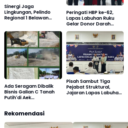
Sinergi Jaga
Lingkungan, Pelindo
​Peringati HBP ke-62,
Regional 1 Belawan
Lapas Labuhan Ruku
Turut Sukseskan
Gelar Donor Darah
Program Indonesia ASRI
Bersama PMI Batu Bara
Pisah Sambut Tiga
Ada Seragam Dibalik
Pejabat Struktural,
Bisnis Galian C Tanah
Jajaran Lapas Labuhan
Putih'di Aek
Ruku Penuh Haru dan
Songsongan
Semangat Baru
Asahan,Kami Makan
Rekomendasi
Debu Siapa Makan Keju
dan Bolu