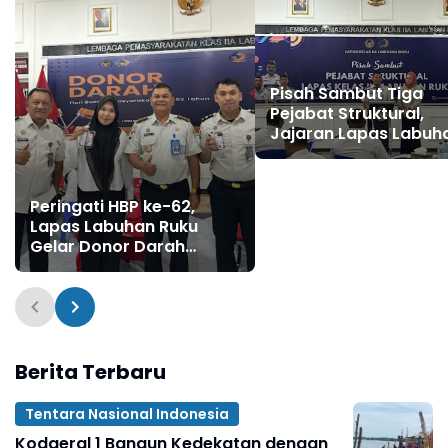
Pisah Sambut Tiga
Pejabat Struktural,
Jajaran Lapas Labuh
Ruku Penuh Haru dan
Semangat Baru
​Peringati HBP ke-62,
Lapas Labuhan Ruku
Gelar Donor Darah
Bersama PMI Batu Bara
Berita Terbaru
Tentara Nasional Indonesia
Kodaeral 1 Bangun Kedekatan dengan