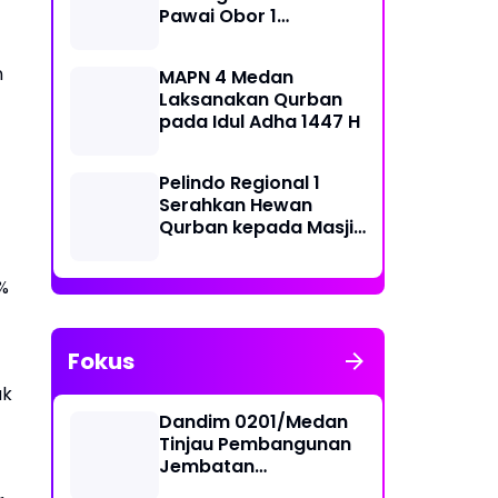
Pawai Obor 1
Muharram 1448 H di
Belawan
n
MAPN 4 Medan
Laksanakan Qurban
pada Idul Adha 1447 H
Pelindo Regional 1
Serahkan Hewan
Qurban kepada Masjid
Sekitar Pelabuhan
%
Fokus
ak
Dandim 0201/Medan
Tinjau Pembangunan
Jembatan
Penghubung Dua