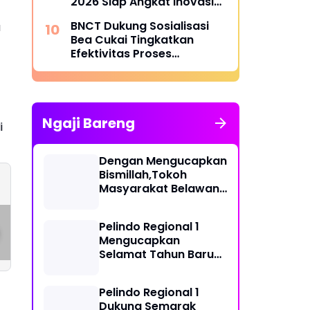
2026 Siap Angkat Inovasi
dan Potensi Pesisir
BNCT Dukung Sosialisasi
a
Bea Cukai Tingkatkan
Efektivitas Proses
Penerbitan SP3KK Empty
Container
Ngaji Bareng
i
Dengan Mengucapkan
Bismillah,Tokoh
Masyarakat Belawan,
H Irfan Hamidi
Ramadan Bersama
JB Bastian
Meresmikian Musholla
Gerindra Sumut:
Siringoringo
Pelindo Regional 1
Santunan Anak
Mandataris Garda
Mengucapkan
Yatim hingga
Pemuda NasDem
Selamat Tahun Baru
Hadiah Buku
Kota Medan Perio
Islam 1 Muharram 1448
Prabowo
2026 - 2031.
H
Pelindo Regional 1
Dukung Semarak