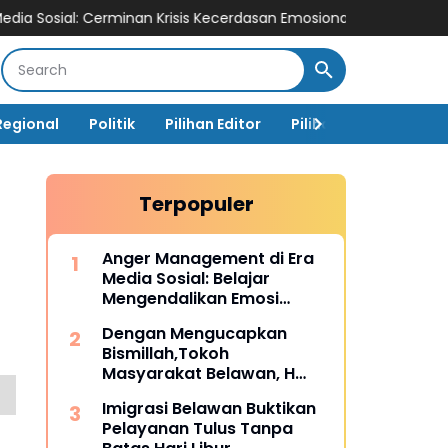
 Cerminan Krisis Kecerdasan Emosional di Era Digital
Anger Man
Regional
Politik
Pilihan Editor
Pilihan Rakyat
Ja
Terpopuler
Anger Management di Era
Media Sosial: Belajar
Mengendalikan Emosi
Sebelum Menyesal
Dengan Mengucapkan
Bismillah,Tokoh
Masyarakat Belawan, H
Irfan Hamidi Meresmikian
Imigrasi Belawan Buktikan
Musholla
Pelayanan Tulus Tanpa