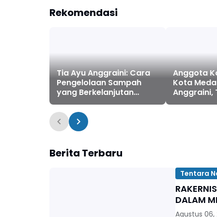
Rekomendasi
Tia Ayu Anggraini: Cara
Anggota Ko
Pengelolaan Sampah
Kota Medan
yang Berkelanjutan
Anggraini
Penting Diketahui
Keluhan W
Masyarakat
Soal Drain
Berita Terbaru
Tentara N
RAKERNI
DALAM M
Agustus 06,