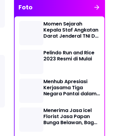
Foto
Momen Sejarah
Kepala Staf Angkatan
Darat Jenderal TNI Dr
Dudung Abdurachman
di Medan Labuhan
Pelindo Run and Rice
2023 Resmi di Mulai
Menhub Apresiasi
Kerjasama Tiga
Negara Pantai dalam
Penanggulangan
Pencemaran Minyak di
Menerima Jasa icel
Laut
Florist Jasa Papan
Bunga Belawan, Bagus
dan Karya Seni