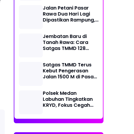
r
Kecamatan
Jalan Petani Pasar
Rawa Dua Hari Lagi
Dipastikan Rampung,
Satgas Kebut
Pelebaran Jalan
Jembatan Baru di
Tanah Rawa: Cara
Satgas TMMD 128
Mengunci Target Akhir
Satgas TMMD Terus
Kebut Pengerasan
Jalan 1500 M di Pasar
Rawa, Dukung
Pertumbuhan Ekonomi
Polsek Medan
Warga
Labuhan Tingkatkan
KRYD, Fokus Cegah
Tawuran, Geng Motor
dan Balap Liar