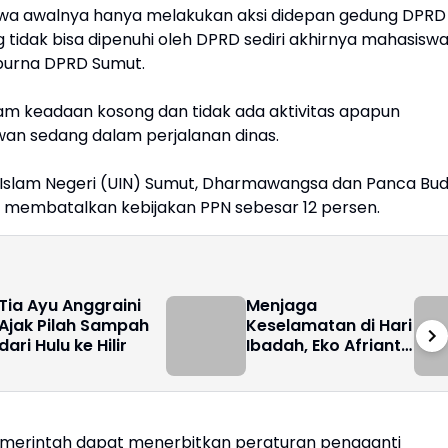
wa awalnya hanya melakukan aksi didepan gedung DPRD
tidak bisa dipenuhi oleh DPRD sediri akhirnya mahasisw
purna DPRD Sumut.
am keadaan kosong dan tidak ada aktivitas apapun
an sedang dalam perjalanan dinas.
 Islam Negeri (UIN) Sumut, Dharmawangsa dan Panca Bud
I membatalkan kebijakan PPN sebesar 12 persen.
Tia Ayu Anggraini
Menjaga
Ajak Pilah Sampah
Keselamatan di Hari
dari Hulu ke Hilir
Ibadah, Eko Afrianta
Sitepu Instruksikan
Kader Hanura Jadi
Relawan
Penyebrangan
emerintah dapat menerbitkan peraturan pengganti
Jemaat