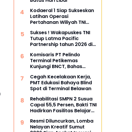
Batas Hari Libur
Kodaeral 1 Siap Sukseskan
Latihan Operasi
Pertahanan Wiliyah TNI
2026‎
Sukses ! Wakapuskes TNI
Tutup Latma Pacific
Partnership tahun 2026 di
Sibolga dan Tapanuli
Komisaris PT Pelindo
Tengah
Terminal Petikemas
Kunjungi BNCT, Bahas
Operasional dan Rencana
Cegah Kecelakaan Kerja,
Pengembangan Terminal
PMT Edukasi Bahaya Blind
Spot di Terminal Belawan
)
Rehabilitasi SMPN 2 Susua
Capai 55,5 Persen, Bakti TNI
Hadirkan Fasilitas Belajar
yang Lebih Layak
Resmi Diluncurkan, Lomba
Nelayan Kreatif Sumut