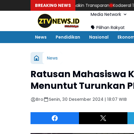
lola Parkir dan LPJU semakin Transparan
BREAKING NEWS
Kodaeral 1 Hadirkan 
Media Network
🗣️ Pilihan Rakyat
News
Pendidikan
Nasional
Ekonom
News
Ratusan Mahasiswa 
Menuntut Turunkan PP
Bro
Senin, 30 Desember 2024 | 18:07 WIB