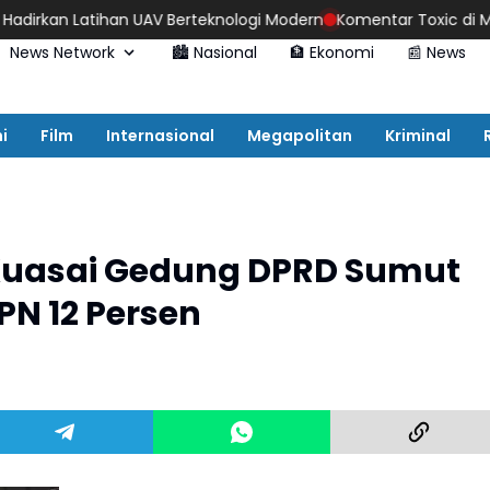
Latihan UAV Berteknologi Modern
Komentar Toxic di Media Sosial:
News Network
🏙️ Nasional
🏦 Ekonomi
📰 News
i
Film
Internasional
Megapolitan
Kriminal
Kuasai Gedung DPRD Sumut
N 12 Persen