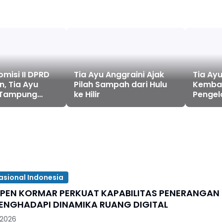
misi II DPRD
Tia Ayu Anggraini Ajak
Tia Ayu
, Tia Ayu
Pilah Sampah dari Hulu
Kembal
, Tampung
ke Hilir
Pengel
arga Marelan
Persa
ase dan Banjir
asional Indonesia
SPEN KORMAR PERKUAT KAPABILITAS PENERANGAN
ENGHADAPI DINAMIKA RUANG DIGITAL
 2026