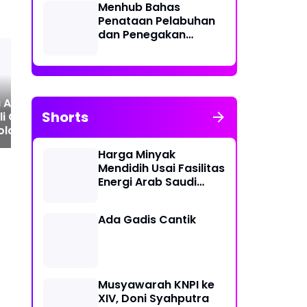
Menhub Bahas
Penataan Pelabuhan
dan Penegakan
Aturan Penggunaan
Sistem Identifikasi
Kapal Otomatis
 Anggraini
JB Bastian Siringoringo
An
Shorts
i Gelar Mengenai
Mandataris Garda
Med
olaan
Pemuda NasDem Kota
Ser
mpahan
Medan Periode 2026 -
Ma
Harga Minyak
2031.
VI 
Mendidih Usai Fasilitas
Me
Energi Arab Saudi
Diserang
Ada Gadis Cantik
Musyawarah KNPI ke
XIV, Doni Syahputra