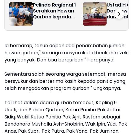
Pelindo Regional 1
Ustad H Ok
Serahkan Hewan
Darmawan
Qurban kepada
dan Khatib
Masjid Sekitar
Idul Adha 1
Pelabuhan
Masjid Ar 
Jalan Jala
Paya Pasir
Ia berharap, tahun depan ada penambahan jumlah
hewan qurban," semoga masyarakat diberikan rezeki
yang banyak, Dan bisa berqurban " Harapanya.
Sementara salah seorang warga setempat, merasa
bersyukur dan berterima kasih kepada panitia yang
telah mengadakan program qurban " Ungkapnya.
Terlihat dalam acara qurban tersebut, Kepling 9
Ucok, dan Panitia Qurban, Ketua Panitia Pak Jaffar
Sidiq, Wakil Ketua Panitia Pak Ajril, Rustam sebagai
Bendahara Musholla Ash-Shobirin, Wak Ipin, Yudi, Pak
Anas, Pak Supri, Pak Putra, Pak Yono, Pak Jumiran,