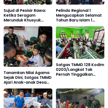
Sujud di Pesisir Rawa:
Pelindo Regional 1
Ketika Seragam
Mengucapkan Selamat
Merunduk Khusyuk
Tahun Baru Islam 1
Memohon Kelancaran
Muharram 1448 H
TMMD 128
Satgas TMMD 128 Kodim
0203/Langkat Tak
Tanamkan Nilai Agama
Pernah Tinggalkan
Sejak Dini, Satgas TMMD
Ibadah
Ajari Anak-anak Desa
Pasar Rawa Mengaji