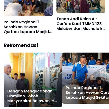
Tenda Jadi Kelas Al-
Pelindo Regional 1
Qur’an: Saat TMMD 128
Serahkan Hewan
Meluber dari Mushola ke
Qurban kepada Masjid
Halaman
Sekitar Pelabuhan
Rekomendasi
Pelindo Regional 1
Dengan Mengucapkan
Serahkan Hewan Qur
Bismillah,Tokoh
kepada Masjid Sekita
Masyarakat Belawan, H
Pelabuhan
Irfan Hamidi Meresmikian