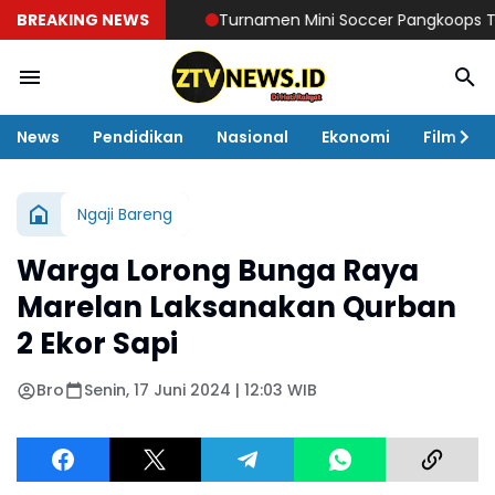
BREAKING NEWS
Turnamen Mini Soccer Pangkoops TNI Hab
News
Pendidikan
Nasional
Ekonomi
Film
Ngaji Bareng
Warga Lorong Bunga Raya
Marelan Laksanakan Qurban
2 Ekor Sapi
Bro
Senin, 17 Juni 2024 | 12:03 WIB