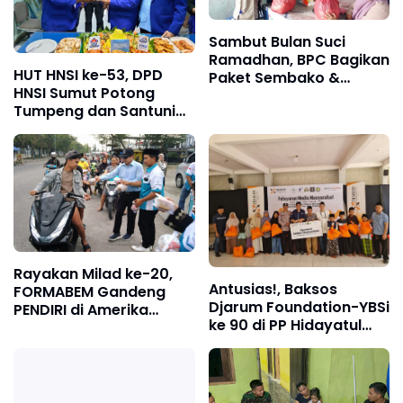
Sambut Bulan Suci
Ramadhan, BPC Bagikan
HUT HNSI ke-53, DPD
Paket Sembako &
HNSI Sumut Potong
Makan Bersama
Tumpeng dan Santuni
Anak Yatim
Rayakan Milad ke-20,
Antusias!, Baksos
FORMABEM Gandeng
Djarum Foundation-YBSi
PENDIRI di Amerika
ke 90 di PP Hidayatul
Serikat Gelar Aksi
Muttaalimin
Berbagi Takjil di
Belawan