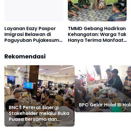
Layanan Eazy Paspor
TMMD Gebang Hadirkan
Imigrasi Belawan di
Kehangatan: Warga Tak
Paguyuban Pujakesuma
Hanya Terima Manfaat,
Layani 44 Permohonan
tetapi Juga Rasa
dalam Sehari
Kekeluargaan
Rekomendasi
BPC Gelar Halal BI Hal
BNCT Pererat Sinergi
Stakeholder melalui Buka
Puasa Bersama dan
Ramah Tamah