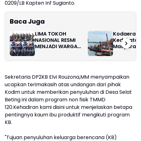
0209/LB Kapten Inf Sugianto.
Baca Juga
LIMA TOKOH
Kodaeral 
NASIONAL RESMI
Kedekatan
MENJADI WARGA
Masyarakat 
KEHORMATAN,
KOMITMEN
PENGUATAN KORPS
MARINIR SEMAKIN
Sekretaria DP2KB Elvi Rouzona,MM menyampaikan
SOLID
ucapkan terimakasih atas undangan dari pihak
Kodim untuk memberikan penyuluhan di Desa Selat
Beting ini dalam program non fisik TMMD
120.Kehadiran kami disini untuk menjelaskan betapa
pentingnya kaum ibu produktif mengikuti program
KB.
"Tujuan penyuluhan keluarga berencana (KB)