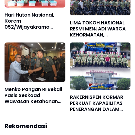
Hari Hutan Nasional,
Korem
LIMA TOKOH NASIONAL
052/Wijayakrama
RESMI MENJADI WARGA
Tanam 2.000 Pohon
KEHORMATAN,
Sebagai "Kado untuk
KOMITMEN PENGUATAN
Indonesia"
KORPS MARINIR SEMAKIN
SOLID
Menko Pangan RI Bekali
Pasis Seskoad
RAKERNISPEN KORMAR
Wawasan Ketahanan
PERKUAT KAPABILITAS
Nasional
PENERANGAN DALAM
MENGHADAPI DINAMIKA
RUANG DIGITAL
Rekomendasi