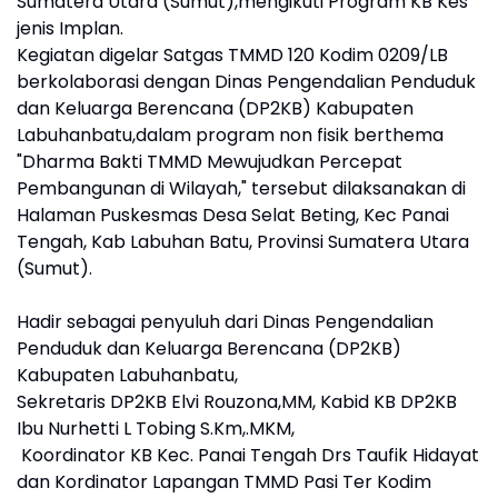
Sumatera Utara (Sumut),mengikuti Program KB Kes
jenis Implan.
Kegiatan digelar Satgas TMMD 120 Kodim 0209/LB
berkolaborasi dengan Dinas Pengendalian Penduduk
dan Keluarga Berencana (DP2KB) Kabupaten
Labuhanbatu,dalam program non fisik berthema
"Dharma Bakti TMMD Mewujudkan Percepat
Pembangunan di Wilayah," tersebut dilaksanakan di
Halaman Puskesmas Desa Selat Beting, Kec Panai
Tengah, Kab Labuhan Batu, Provinsi Sumatera Utara
(Sumut).
Hadir sebagai penyuluh dari Dinas Pengendalian
Penduduk dan Keluarga Berencana (DP2KB)
Kabupaten Labuhanbatu,
Sekretaris DP2KB Elvi Rouzona,MM, Kabid KB DP2KB
Ibu Nurhetti L Tobing S.Km,.MKM,
Koordinator KB Kec. Panai Tengah Drs Taufik Hidayat
dan Kordinator Lapangan TMMD Pasi Ter Kodim