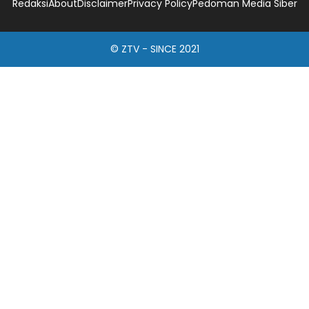
Redaksi
About
Disclaimer
Privacy Policy
Pedoman Media Siber
© ZTV - SINCE 2021