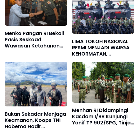
Membutuhkan
Menko Pangan RI Bekali
Pasis Seskoad
LIMA TOKOH NASIONAL
Wawasan Ketahanan
RESMI MENJADI WARGA
Nasional
KEHORMATAN,
KOMITMEN PENGUATAN
KORPS MARINIR SEMAKIN
SOLID
Menhan RI Didampingi
Bukan Sekadar Menjaga
Kasdam I/BB Kunjungi
Keamanan, Koops TNI
Yonif TP 902/SPG, Tinjau
Habema Hadir
Fasilitas dan Beri
Membawa Harapan
Motivasi Prajurit
bagi Warga di Tengah