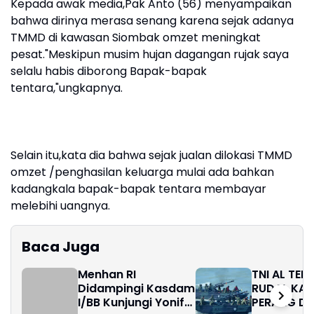
Kepada awak media,Pak Anto (56) menyampaikan
bahwa dirinya merasa senang karena sejak adanya
TMMD di kawasan Siombak omzet meningkat
pesat."Meskipun musim hujan dagangan rujak saya
selalu habis diborong Bapak-bapak
tentara,"ungkapnya.
Selain itu,kata dia bahwa sejak jualan dilokasi TMMD
omzet /penghasilan keluarga mulai ada bahkan
kadangkala bapak-bapak tentara membayar
melebihi uangnya.
Baca Juga
Menhan RI
TNI AL TE
Didampingi Kasdam
RUDAL KAP
I/BB Kunjungi Yonif
PERANG DA