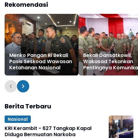
Rekomendasi
Konflik Ugimba
Menko Pangan RI Bekali
Bekali Dansatkowil,
Pasis Seskoad Wawasan
Wakasad Tekankan
Ketahanan Nasional
Pentingnya Komunika
Berita Terbaru
Nasional
KRI Kerambit - 627 Tangkap Kapal
Diduga Bermuatan Narkoba