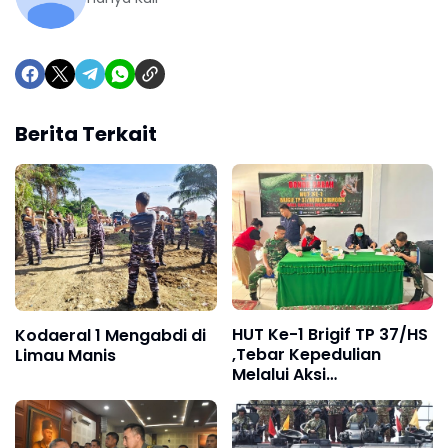
Berita Terkait
HUT Ke-1 Brigif TP 37/HS
Kodaeral 1 Mengabdi di
,Tebar Kepedulian
Limau Manis
Melalui Aksi
Sosial,Setetes Darah
Menjadi Harapan Hidup
Bagi Yang