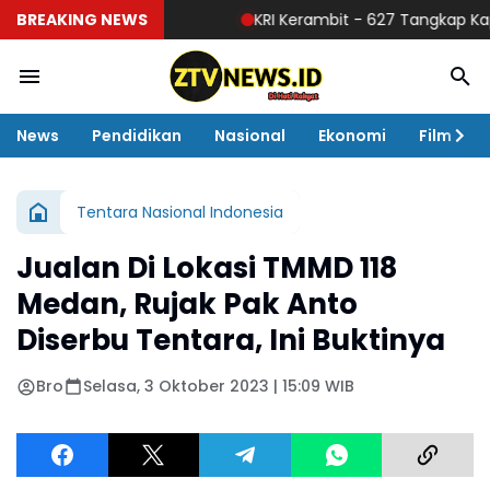
BREAKING NEWS
KRI Kerambit - 627 Tangkap Kapal Di
News
Pendidikan
Nasional
Ekonomi
Film
Tentara Nasional Indonesia
Jualan Di Lokasi TMMD 118
Medan, Rujak Pak Anto
Diserbu Tentara, Ini Buktinya
Bro
Selasa, 3 Oktober 2023 | 15:09 WIB