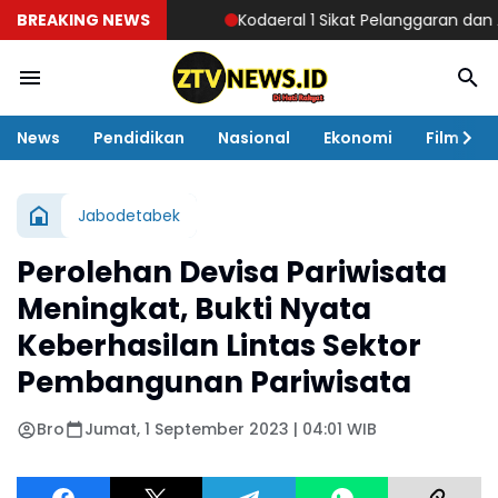
BREAKING NEWS
Kodaeral 1 Sikat Pelanggaran dan Amank
News
Pendidikan
Nasional
Ekonomi
Film
Jabodetabek
Perolehan Devisa Pariwisata
Meningkat, Bukti Nyata
Keberhasilan Lintas Sektor
Pembangunan Pariwisata
Bro
Jumat, 1 September 2023 | 04:01 WIB