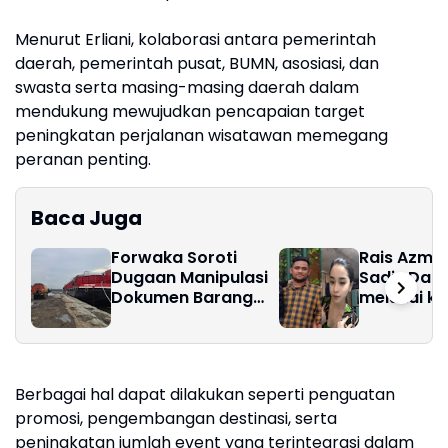
Menurut Erliani, kolaborasi antara pemerintah
daerah, pemerintah pusat, BUMN, asosiasi, dan
swasta serta masing-masing daerah dalam
mendukung mewujudkan pencapaian target
peningkatan perjalanan wisatawan memegang
peranan penting.
Baca Juga
Forwaka Soroti
Rais Azmar
Dugaan Manipulasi
Sadis Dan 
Dokumen Barang
melukai k
Masuk Ke Belawan,
Chairika d
Rugikan Negara
hingga Ta
Ratusan Juta Dan
Minta Kajari Periksa
Berbagai hal dapat dilakukan seperti penguatan
PT Barokah dan PT
Bona Bahari
promosi, pengembangan destinasi, serta
peningkatan jumlah event yang terintegrasi dalam