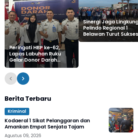
Sinergi Jaga Lingkun
Pelindo Regional 1
Belawan Turut Sukse
Program Indonesia A
​Peringati HBP ke-62,
Lapas Labuhan Ruku
Gelar Donor Darah
Bersama PMI Batu Bara
Berita Terbaru
Kriminal
Kodaeral 1 Sikat Pelanggaran dan
Amankan Empat Senjata Tajam
Agustus 09, 2026