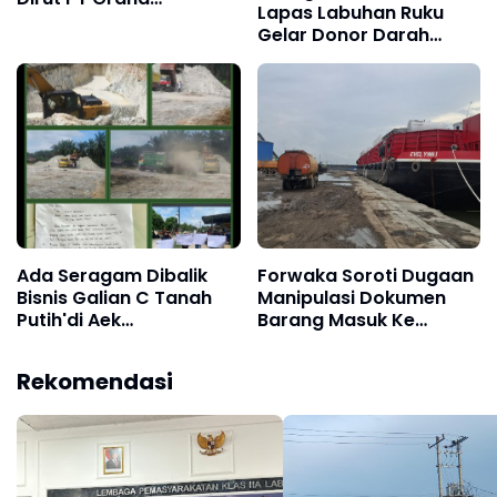
Lapas Labuhan Ruku
Konstruksi Sejati
Gelar Donor Darah
Ditangkap di Jakarta
Bersama PMI Batu Bara
Ada Seragam Dibalik
Forwaka Soroti Dugaan
Bisnis Galian C Tanah
Manipulasi Dokumen
Putih'di Aek
Barang Masuk Ke
Songsongan
Belawan, Rugikan
Asahan,Kami Makan
Negara Ratusan Juta
Rekomendasi
Debu Siapa Makan Keju
Dan Minta Kajari Periksa
dan Bolu
PT Barokah dan PT Bona
Bahari