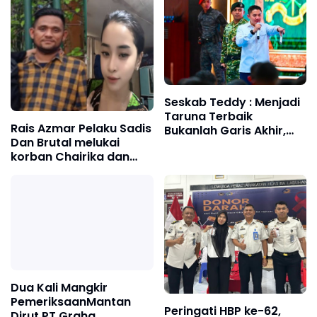
Seskab Teddy : Menjadi
Taruna Terbaik
Rais Azmar Pelaku Sadis
Bukanlah Garis Akhir,
Dan Brutal melukai
Melainkan Awal Dari
korban Chairika dan
Sebuah Pengabdian
Kharil hingga Tak
berdaya
Dua Kali Mangkir
PemeriksaanMantan
​Peringati HBP ke-62,
Dirut PT Graha