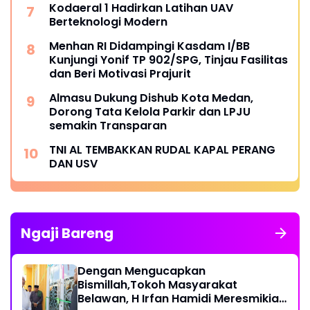
Kodaeral 1 Hadirkan Latihan UAV
Berteknologi Modern
Menhan RI Didampingi Kasdam I/BB
Kunjungi Yonif TP 902/SPG, Tinjau Fasilitas
dan Beri Motivasi Prajurit
Almasu Dukung Dishub Kota Medan,
Dorong Tata Kelola Parkir dan LPJU
semakin Transparan
TNI AL TEMBAKKAN RUDAL KAPAL PERANG
DAN USV
Ngaji Bareng
Dengan Mengucapkan
Bismillah,Tokoh Masyarakat
Belawan, H Irfan Hamidi Meresmikian