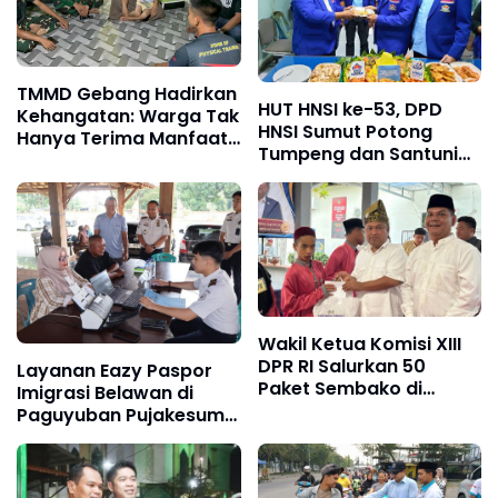
TMMD Gebang Hadirkan
HUT HNSI ke-53, DPD
Kehangatan: Warga Tak
HNSI Sumut Potong
Hanya Terima Manfaat,
Tumpeng dan Santuni
tetapi Juga Rasa
Anak Yatim
Kekeluargaan
Wakil Ketua Komisi XIII
DPR RI Salurkan 50
Layanan Eazy Paspor
Paket Sembako di
Imigrasi Belawan di
Lapas Labuhan Ruku
Paguyuban Pujakesuma
Layani 44 Permohonan
dalam Sehari