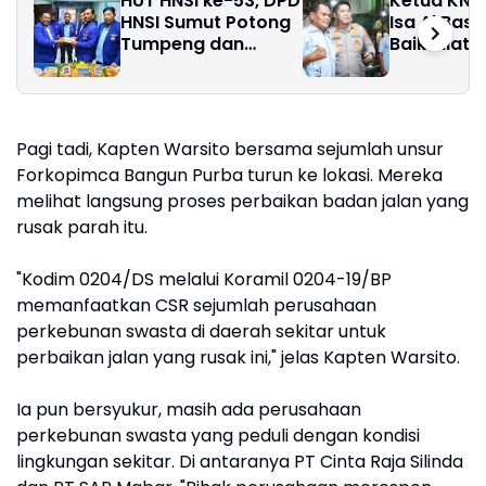
HUT HNSI ke-53, DPD
Ketua KNTI
HNSI Sumut Potong
Isa Al Bas
Tumpeng dan
Baik Silat
Santuni Anak Yatim
Kapolres 
Belawan
Pagi tadi, Kapten Warsito bersama sejumlah unsur
Forkopimca Bangun Purba turun ke lokasi. Mereka
melihat langsung proses perbaikan badan jalan yang
rusak parah itu.
"Kodim 0204/DS melalui Koramil 0204-19/BP
memanfaatkan CSR sejumlah perusahaan
perkebunan swasta di daerah sekitar untuk
perbaikan jalan yang rusak ini," jelas Kapten Warsito.
Ia pun bersyukur, masih ada perusahaan
perkebunan swasta yang peduli dengan kondisi
lingkungan sekitar. Di antaranya PT Cinta Raja Silinda