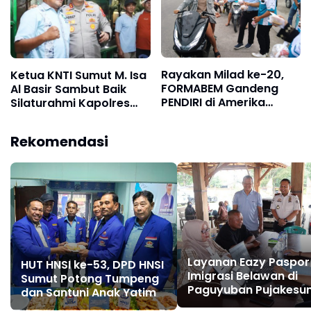
Rayakan Milad ke-20,
Ketua KNTI Sumut M. Isa
FORMABEM Gandeng
Al Basir Sambut Baik
PENDIRI di Amerika
Silaturahmi Kapolres
Serikat Gelar Aksi
Pelabuhan Belawan
Berbagi Takjil di
Rekomendasi
Belawan
Layanan Eazy Paspor
HUT HNSI ke-53, DPD HNSI
Imigrasi Belawan di
Sumut Potong Tumpeng
Paguyuban Pujakes
dan Santuni Anak Yatim
Layani 44 Permohon